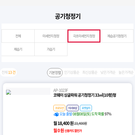
공기청정기
전체
미세먼지 청정
극초미세먼지 청정
제습공기청정기
제습기
가습기
전체
13 건
인기상품순
최신상품순
낮은가격순
높은가격순
기본정렬
AP-1023F
코웨이 싱글파워 공기청정기 33㎡(10평)형
프로모션
타사보상
로켓설치
오늘 출발
08월08일(토) 도착 확률
97%
월 18,400 원
23,400원
월 0 원
신용카드 할인가