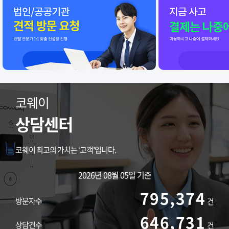
코웨이
상담센터
코웨이 최고의 가치는 ‘고객’입니다.
2026년 08월 05일 기준
795,374
방문자수
건
646,731
상담건수
건