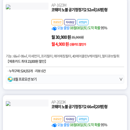
AP-1623M
코웨이 노블 공기청정기2 52㎡(16평)형
프로모션
타사보상
로켓설치
오늘 출발
08월08일(토) 도착 확률
95%
월 30,900 원
35,900원
월 4,900 원
신용카드 할인가
기능 : 66㎡~99㎡, 미세먼지, 프리필터, 에어매칭필터, 4D에어클린V케어필터, 멀티큐브탈취
【
제휴카드 최대 23,000원 할인
】
· 누적구매 : 524,553개
· 리뷰 : 0건
8월 프로모션 보기
∨
AP-2023K
코웨이 노블 공기청정기2 66㎡(20평)형
프로모션
타사보상
로켓설치
오늘 출발
08월08일(토) 도착 확률
95%