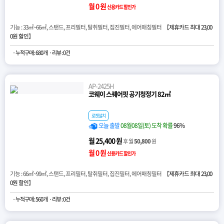
월 0 원
신용카드 할인가
기능 : 33㎡~66㎡, 스탠드, 프리필터, 탈취필터, 집진필터, 에어매칭필터 【
제휴카드 최대 23,00
0원 할인
】
· 누적구매 : 680개
· 리뷰 : 0건
AP-2425H
코웨이 스퀘어핏 공기청정기 82㎡
로켓설치
오늘 출발
08월08일(토) 도착 확률
96%
월 25,400 원
후 월
50,800
원
월 0 원
신용카드 할인가
기능 : 66㎡~99㎡, 스탠드, 프리필터, 탈취필터, 집진필터, 에어매칭필터 【
제휴카드 최대 23,00
0원 할인
】
· 누적구매 : 560개
· 리뷰 : 0건