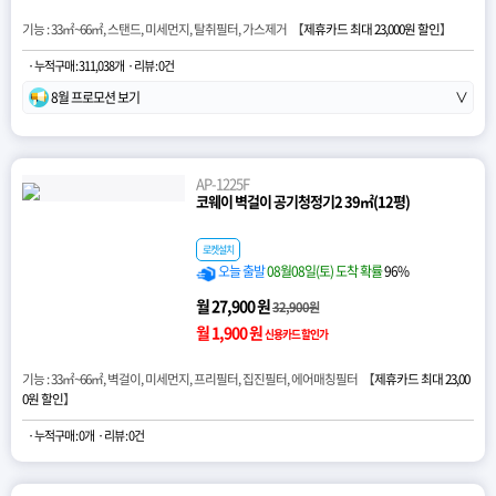
기능 : 33㎡~66㎡, 스탠드, 미세먼지, 탈취필터, 가스제거 【
제휴카드 최대 23,000원 할인
】
· 누적구매 : 311,038개
· 리뷰 : 0건
8월 프로모션 보기
∨
AP-1225F
코웨이 벽걸이 공기청정기2 39㎡(12평)
로켓설치
오늘 출발
08월08일(토) 도착 확률
96%
월 27,900 원
32,900원
월 1,900 원
신용카드 할인가
기능 : 33㎡~66㎡, 벽걸이, 미세먼지, 프리필터, 집진필터, 에어매칭필터 【
제휴카드 최대 23,00
0원 할인
】
· 누적구매 : 0개
· 리뷰 : 0건