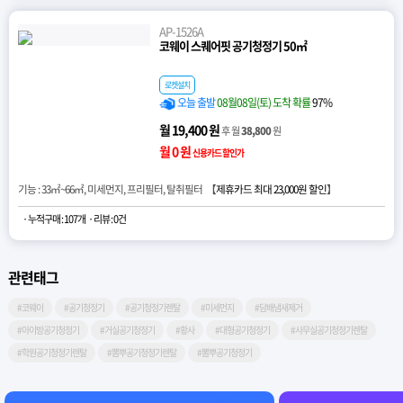
AP-1526A
코웨이 스퀘어핏 공기청정기 50㎡
로켓설치
오늘 출발
08월08일(토) 도착 확률
97%
월 19,400 원
후 월
38,800
원
월 0 원
신용카드 할인가
기능 : 33㎡~66㎡, 미세먼지, 프리필터, 탈취필터 【
제휴카드 최대 23,000원 할인
】
· 누적구매 : 107개
· 리뷰 : 0건
관련태그
#코웨이
#공기청정기
#공기청정기렌탈
#미세먼지
#담배냄새제거
#아이방공기청정기
#거실공기청정기
#황사
#대형공기청정기
#사무실공기청정기렌탈
#학원공기청정기렌탈
#뽐뿌공기청정기렌탈
#뽐뿌공기청정기