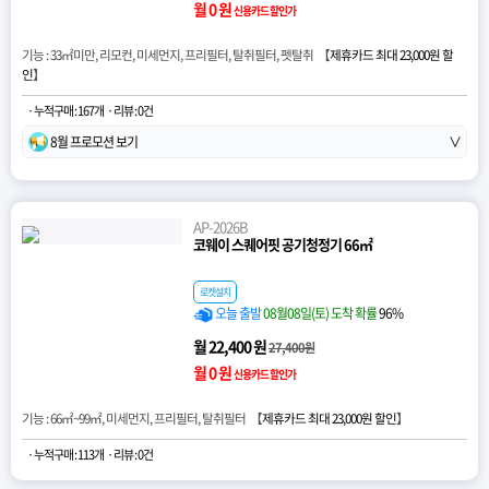
월 0 원
신용카드 할인가
기능 : 33㎡미만, 리모컨, 미세먼지, 프리필터, 탈취필터, 펫탈취 【
제휴카드 최대 23,000원 할
인
】
· 누적구매 : 167개
· 리뷰 : 0건
8월 프로모션 보기
∨
AP-2026B
코웨이 스퀘어핏 공기청정기 66㎡
로켓설치
오늘 출발
08월08일(토) 도착 확률
96%
월 22,400 원
27,400원
월 0 원
신용카드 할인가
기능 : 66㎡~99㎡, 미세먼지, 프리필터, 탈취필터 【
제휴카드 최대 23,000원 할인
】
· 누적구매 : 113개
· 리뷰 : 0건