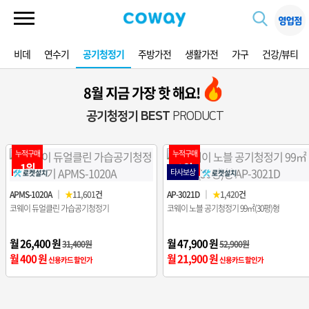
비데
연수기
공기청정기
주방가전
생활가전
가구
건강/뷰티
8월 지금 가장 핫 해요!
공기청정기 BEST
PRODUCT
누적구매
누적구매
1위
2위
타사보상
APMS-1020A
｜
★
11,601
건
AP-3021D
｜
★
1,420
건
코웨이 듀얼클린 가습공기청정기
코웨이 노블 공기청정기 99㎡(30평)형
월 26,400 원
월 47,900 원
31,400원
52,900원
월 400 원
월 21,900 원
신용카드 할인가
신용카드 할인가