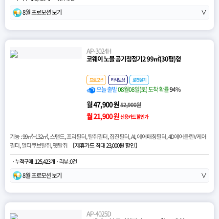
8월 프로모션 보기
∨
AP-3024H
코웨이 노블 공기청정기2 99㎡(30평)형
프로모션
타사보상
로켓설치
오늘 출발
08월08일(토) 도착 확률
94%
월 47,900 원
52,900원
월 21,900 원
신용카드 할인가
기능 : 99㎡~132㎡, 스탠드, 프리필터, 탈취필터, 집진필터, AI, 에어매칭필터, 4D에어클린V케어
필터, 멀티큐브탈취, 펫탈취 【
제휴카드 최대 23,000원 할인
】
· 누적구매 : 125,423개
· 리뷰 : 0건
8월 프로모션 보기
∨
AP-4025D