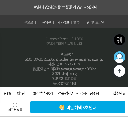
고객님께 가장 알맞은 제품으로 친절하게 상담드리겠습니다.
홈으로
이용약관
개인정보처리방침
관리자로그인
Customer Center
1811-0860
가입
후기
코웨이 온라인 전속점 입니다
다이렉트렌탈
36
62306 104-201 75 123bungil sudeungro gwangsangu gwangju
최적의
사업자번호 : 196-38-00677
통신판매번호 : 제2019-gwangju gwangsan-0800ho
대표자 : kim jinyong
대표번호 :
1811-0860
FAX: 050-2350-1134
(주)다온홈시스
08-06
이*란
010-****-4881
경북 경산시…
CHPI-7430N
접수완료
62306 328, Imbangul-daero, Gwangsan-gu, Gwangju, Republic of Korea
대표자 : kim ju hyeon 사업자번호 : 410-87-05732
08-06
이*빈
010-****-6651
경기 이천시…
CHP-7220N
접수완료
통신판매번호 : 2015-Gwangsan-gu, Gwangju-0047 호
비밀 혜택 3초 안내
08-06
최근 본 상품
김*중
010-****-7590
경기 이천시…
CHPI-7410N
접수완료
COPYRIGHT © 다이렉트렌탈 All Right Reserved.
08-06
이*현
010-****-9428
경기 군포시…
CHPI-7410N
접수완료
08-06
노*희
010-****-8455
부산 남구 …
CP-7211N_V…
접수완료