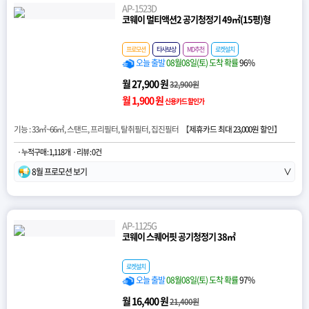
AP-1523D
코웨이 멀티액션2 공기청정기 49㎡(15평)형
프로모션
타사보상
MD추천
로켓설치
오늘 출발
08월08일(토) 도착 확률
96%
월 27,900 원
32,900원
월 1,900 원
신용카드 할인가
기능 : 33㎡~66㎡, 스탠드, 프리필터, 탈취필터, 집진필터 【
제휴카드 최대 23,000원 할인
】
· 누적구매 : 1,118개
· 리뷰 : 0건
8월 프로모션 보기
∨
AP-1125G
코웨이 스퀘어핏 공기청정기 38㎡
로켓설치
오늘 출발
08월08일(토) 도착 확률
97%
월 16,400 원
21,400원