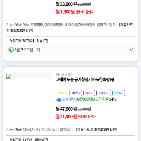
월 33,900 원
38,900원
월 7,900 원
신용카드 할인가
기능 : 66㎡~99㎡, 프리필터, 에어매칭필터, 4D에어클린V케어필터, 멀티큐브탈취 【
제휴카드
최대 23,000원 할인
】
· 누적구매 : 76,784개
· 리뷰 : 0건
8월 프로모션 보기
∨
AP-3021D
코웨이 노블 공기청정기 99㎡(30평)형
프로모션
타사보상
MD추천
사업자추천
로켓설치
오늘 출발
08월08일(토) 도착 확률
94%
월 47,900 원
52,900원
월 21,900 원
신용카드 할인가
기능 : 99㎡~132㎡, 미세먼지, 프리필터, 탈취필터 【
제휴카드 최대 23,000원 할인
】
· 누적구매 : 1,420개
· 리뷰 : 49건