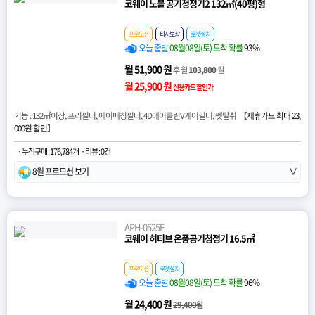
코웨이 노블 공기청정기2 132㎡(40평)형
프로모션
타사보상
로켓설치
오늘 출발
08월08일(토) 도착 확률
93%
월 51,900 원
후 월
103,800
원
월 25,900 원
신용카드 할인가
기능 : 132㎡이상, 프리필터, 에어매칭필터, 4D에어클린V케어필터, 펫탈취 【
제휴카드 최대 23,
000원 할인
】
· 누적구매 : 176,784개
· 리뷰 : 0건
8월 프로모션 보기
∨
APH-0525F
코웨이 히티브 온풍공기청정기 16.5㎡
프로모션
로켓설치
오늘 출발
08월08일(토) 도착 확률
96%
월 24,400 원
29,400원