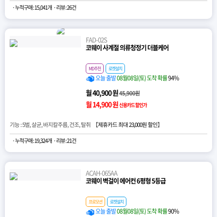
· 누적구매 : 15,041개
· 리뷰 : 26건
FAD-02S
코웨이 사계절 의류청정기 더블케어
MD추천
로켓설치
오늘 출발
08월08일(토) 도착 확률
94%
월 40,900 원
45,900원
월 14,900 원
신용카드 할인가
기능 : 5벌, 살균, 바지칼주름, 건조, 탈취 【
제휴카드 최대 23,000원 할인
】
· 누적구매 : 19,324개
· 리뷰 : 21건
ACAH-065AA
코웨이 벽걸이 에어컨 6평형 5등급
프로모션
로켓설치
오늘 출발
08월08일(토) 도착 확률
90%