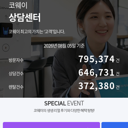
코웨이
상담센터
코웨이 최고의 가치는 ‘고객’입니다.
2026년 08월 05일 기준
795,374
방문자수
건
646,731
상담건수
건
372,380
렌탈건수
건
SPECIAL
EVENT
코웨이의 생생 리얼 후기와 다양한 혜택 팡팡!