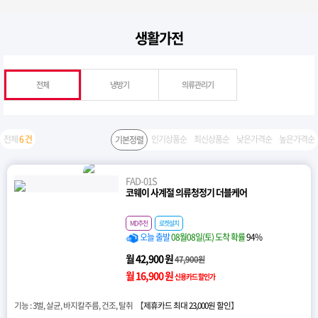
생활가전
전체
냉방기
의류관리기
전체
6 건
인기상품순
최신상품순
낮은가격순
높은가격순
기본정렬
FAD-01S
코웨이 사계절 의류청정기 더블케어
MD추천
로켓설치
오늘 출발
08월08일(토) 도착 확률
94%
월 42,900 원
47,900원
월 16,900 원
신용카드 할인가
기능 : 3벌, 살균, 바지칼주름, 건조, 탈취 【
제휴카드 최대 23,000원 할인
】