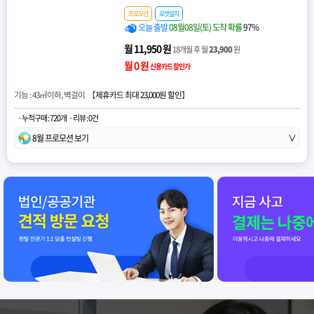
프로모션
로켓설치
오늘 출발
08월08일(토) 도착 확률
97%
월 11,950 원
18개월 후 월
23,900
원
월 0 원
신용카드 할인가
기능 : 43㎡이하, 벽걸이 【
제휴카드 최대 23,000원 할인
】
· 누적구매 : 720개
· 리뷰 : 0건
8월 프로모션 보기
∨