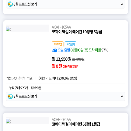
8월 프로모션 보기
∨
ACAH-105AA
코웨이 벽걸이 에어컨 10평형 5등급
프로모션
로켓설치
오늘 출발
08월08일(토) 도착 확률
97%
월 12,950 원
25,900원
월 0 원
신용카드 할인가
기능 : 43㎡이하, 벽걸이 【
제휴카드 최대 23,000원 할인
】
· 누적구매 : 720개
· 리뷰 : 0건
8월 프로모션 보기
∨
ACAH-061AA
코웨이 벽걸이 에어컨 6평형 1등급