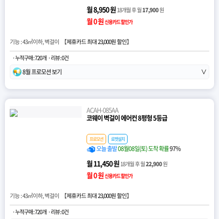
월 8,950 원
18개월 후 월
17,900
원
월 0 원
신용카드 할인가
기능 : 43㎡이하, 벽걸이 【
제휴카드 최대 23,000원 할인
】
· 누적구매 : 720개
· 리뷰 : 0건
8월 프로모션 보기
∨
ACAH-085AA
코웨이 벽걸이 에어컨 8평형 5등급
프로모션
로켓설치
오늘 출발
08월08일(토) 도착 확률
97%
월 11,450 원
18개월 후 월
22,900
원
월 0 원
신용카드 할인가
기능 : 43㎡이하, 벽걸이 【
제휴카드 최대 23,000원 할인
】
· 누적구매 : 720개
· 리뷰 : 0건