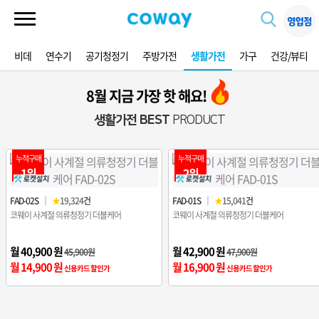
비데
연수기
공기청정기
주방가전
생활가전
가구
건강/뷰티
8월 지금 가장 핫 해요!
생활가전 BEST
PRODUCT
누적구매
누적구매
1위
2위
FAD-02S
｜
★
19,324
건
FAD-01S
｜
★
15,041
건
코웨이 사계절 의류청정기 더블케어
코웨이 사계절 의류청정기 더블케어
월 40,900 원
월 42,900 원
45,900원
47,900원
월 14,900 원
월 16,900 원
신용카드 할인가
신용카드 할인가