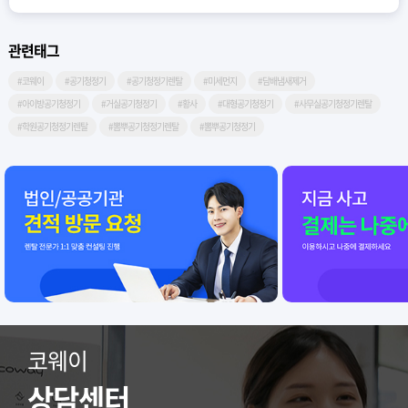
관련태그
#코웨이
#공기청정기
#공기청정기렌탈
#미세먼지
#담배냄새제거
#아이방공기청정기
#거실공기청정기
#황사
#대형공기청정기
#사무실공기청정기렌탈
#학원공기청정기렌탈
#뽐뿌공기청정기렌탈
#뽐뿌공기청정기
코웨이
상담센터