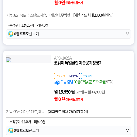
월 0 원
신용카드 할인가
기능 : 66㎡~99㎡, 스탠드, 제습, 미세먼지, 무빙휠 【
제휴카드 최대 23,000원 할인
】
· 누적구매 : 124,254개
· 리뷰 : 0건
8월 프로모션 보기
∨
APD-1023A
코웨이 듀얼클린 제습공기청정기
프로모션
타사보상
로켓설치
오늘 출발
08월07일(금) 도착 확률
97%
월 16,950 원
12개월 후 월
33,900
원
월 0 원
신용카드 할인가
기능 : 33㎡미만, 스탠드, 제습 【
제휴카드 최대 23,000원 할인
】
· 누적구매 : 1,148개
· 리뷰 : 0건
8월 프로모션 보기
∨