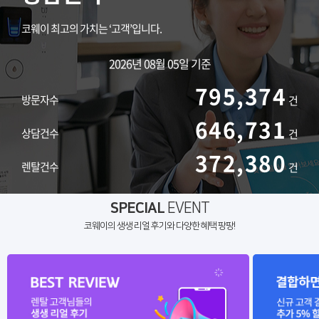
코웨이 최고의 가치는 ‘고객’입니다.
2026년 08월 05일 기준
795,374
방문자수
건
646,731
상담건수
건
372,380
렌탈건수
건
SPECIAL
EVENT
코웨이의 생생 리얼 후기와 다양한 혜택 팡팡!