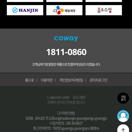
1811-0860
고객님께 가장 알맞은 제품으로 친절하게 상담드리겠습니다.
홈으로
이용약관
개인정보처리방침
관리자로그인
가입
Customer Center
1811-0860
후기
코웨이 온라인 전속점 입니다
다이렉트렌탈
36
최적의
62306 104-201 75 123bungil sudeungro gwangsangu gwangju
사업자번호 : 196-38-00677
통신판매번호 : 제2019-gwangju gwangsan-0800ho