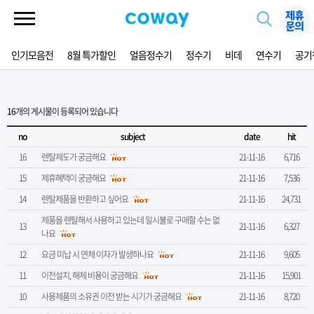
인기모음전
8월 특가할인
얼음정수기
정수기
비데
연수기
공기
16
개의 게시물이 등록되어 있습니다
no
subject
date
hit
16
렌탈제도가 궁금해요
21-11-16
6,716
15
제휴혜택이 궁금해요
21-11-16
7,536
14
렌탈제품을 반환하고 싶어요
21-11-16
24,731
제품을 렌탈해서 사용하고 있는데 일시불로 구매할 수는 없
13
21-11-16
6,327
나요
12
요금 미납 시 연체 이자가 발생하나요
21-11-16
9,605
11
이전설치, 해체 비용이 궁금해요
21-11-16
15,901
10
사용제품의 소유권 이전 받는 시기가 궁금해요
21-11-16
8,720