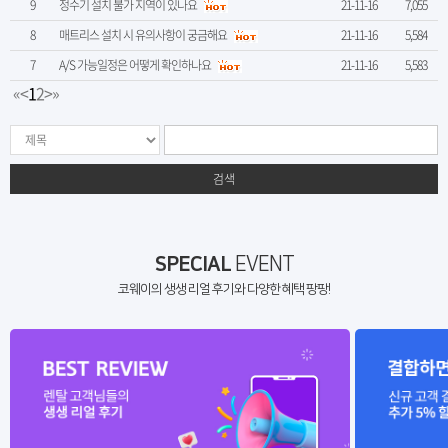
9
정수기 설치 불가 지역이 있나요
21-11-16
7,055
8
매트리스 설치 시 유의사항이 궁금해요
21-11-16
5,584
7
A/S 가능일정은 어떻게 확인하나요
21-11-16
5,583
«
<
1
2
>
»
검색
SPECIAL
EVENT
코웨이의 생생 리얼 후기와 다양한 혜택 팡팡!