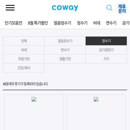
인기모음전
8월 특가할인
얼음정수기
정수기
비데
연수기
공기
전체
얼음정수기
정수기
비데
연수기
공기청정기
주방가전
생활가전
가구
건강/뷰티
419
개의 후기가 등록되어 있습니다