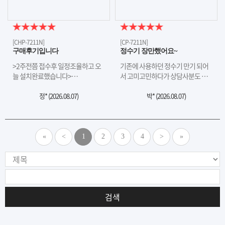
[CHP-7211N]
[CP-7211N]
구매후기입니다
정수기 장만했어요~
>2주전쯤 접수후 일정조율하고 오
기존에 사용하던 정수기 만기 되어
늘 설치완료했습니다>…
서 고미고민하다가 상담사분도 …
정* (
2026.08.07
)
박* (
2026.08.07
)
«
<
1
2
3
4
>
»
검색