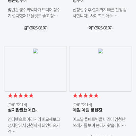
냉온정수기
정수기
몇년간 생수싸먹다가 드디어 정수
신청접수 후 설치까지 빠른 진행 감
기 설치했어요 물맛도 좋고 정…
사합니다!! 사이즈도 아주 …
김* (
2026.08.07
)
이* (
2026.08.07
)
[CHP-7211N]
[CHP-7211N]
설치완료했어요~
매일 아침 물한잔.
인터넷으로 이리저리 비교해보고
어느날 물패트병을 버리다 엄청난
성지당에서 신청하게 되었어요가
쓰레기를 보며 현타가 왔습니다…
격…