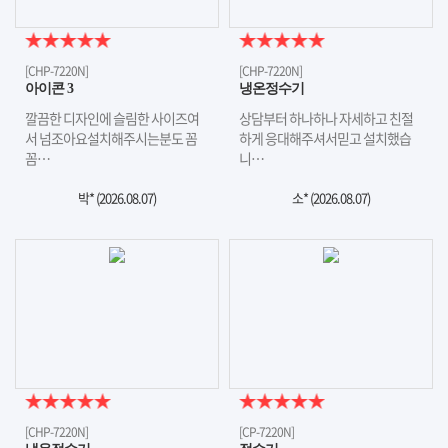
[CHP-7220N]
[CHP-7220N]
아이콘 3
냉온정수기
깔끔한 디자인에 슬림한 사이즈여
상담부터 하나하나 자세하고 친절
서 넘조아요설치해주시는분도 꼼
하게 응대해주셔서믿고 설치했습
꼼…
니…
박* (
2026.08.07
)
소* (
2026.08.07
)
[CHP-7220N]
[CP-7220N]