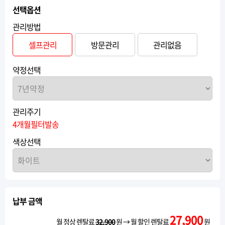
선택옵션
관리방법
셀프관리
방문관리
관리없음
약정선택
관리주기
4개월필터발송
색상선택
납부 금액
27,900
월 정상 렌탈료
32,900
원 → 월 할인 렌탈료
원