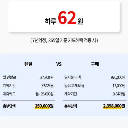
62
하루
원
(
7년약정
, 365일 기준 카드혜택 적용 시 )
렌탈
VS
구매
월 렌탈료
27,900
원
일시불 금액
970,000원
계약기간
X
84
개월
필터 교체 비용
17,000원
제휴카드
월 - 26,000원
계약기간
X
84
개월
159,600
원
2,398,000
원
총부담액
총부담액