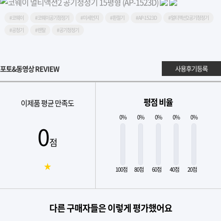
#코웨이
#코웨이공기청정기
#미세먼지
#환절기
#AP-1523D
#멀티액션2공기청정기
#공청기
#렌탈
#공기청정기
포토&동영상 REVIEW
사용후기등록
평점 비율
이제품 평균 만족도
0%
0%
0%
0%
0%
0
점
★
100점
80점
60점
40점
20점
다른 구매자들은 이렇게 평가했어요