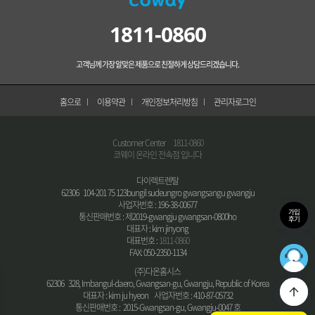
1811-0860
고객님께 가장 알맞은 제품으로 친절하게 상담드리겠습니다.
홈으로
이용약관
개인정보처리방침
관리자로그인
Customer Center
1811-0860
코웨이 온라인 전속점 입니다
다이렉트렌탈
62306 104-201 75 123bungil sudeungro gwangsangu gwangju
사업자번호 : 196-38-00677
가입
통신판매번호 : 제2019-gwangju gwangsan-0800ho
후기
대표자 : kim jinyong
대표번호 :
1811-0860
FAX: 050-2350-1134
36
최적의
(주)다온홈시스
62306 328, Imbangul-daero, Gwangsan-gu, Gwangju, Republic of Korea
대표자 : kim ju hyeon 사업자번호 : 410-87-05732
통신판매번호 : 2015-Gwangsan-gu, Gwangju-0047 호