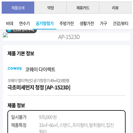
제품상세
약정
제휴카드
리뷰
3초 간편 견적 받기 →
2026년 07월 생산
비데
연수기
공기청정기
주방가전
생활가전
가구
건강/뷰티
1,118 명이 구매
제품 기본 정보
코웨이 다이렉트
코웨이 멀티액션2 공기청정기 49㎡(15평)형
극초미세먼지 청정 [AP-1523D]
제품 정보
일시불가
970,000 원
제품특징
33㎡~66㎡, 스탠드, 프리필터, 탈취필터, 집진
필터