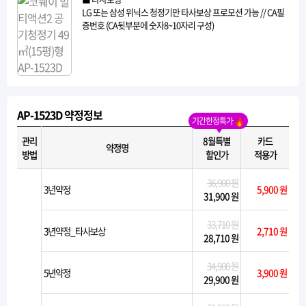
LG 또는 삼성 위닉스 청정기만 타사보상 프로모션 가능 // CA필
증번호 (CA뒷부분에 숫자8~10자리 구성)
AP-1523D 약정정보
기간한정특가
관리
8월특별
카드
약정명
방법
할인가
적용가
36,900 원
3년약정
5,900 원
31,900 원
33,710 원
3년약정_타사보상
2,710 원
28,710 원
34,900 원
5년약정
3,900 원
29,900 원