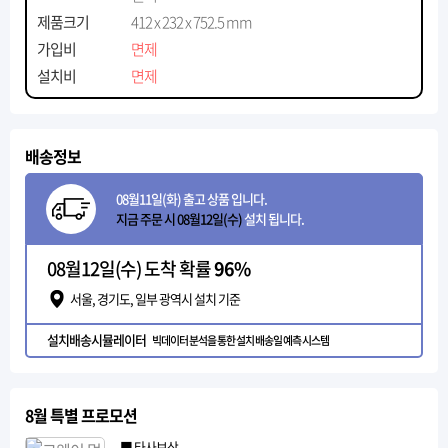
제품크기
412 x 232 x 752.5 mm
가입비
면제
설치비
면제
배송정보
08월11일(화) 출고 상품 입니다.
지금 주문 시 08월12일(수)
설치 됩니다.
08월12일(수) 도착 확률
96%
서울, 경기도, 일부 광역시 설치 기준
설치배송시뮬레이터
빅데이터 분석을 통한 설치 배송일 예측 시스템
8월 특별 프로모션
■ 타사보상