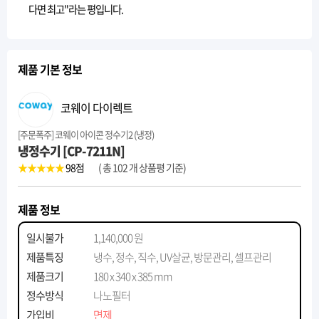
다면 최고"라는 평입니다.
제품 기본 정보
코웨이 다이렉트
[주문폭주] 코웨이 아이콘 정수기2 (냉정)
냉정수기 [CP-7211N]
★★★★★
98
점
( 총 102 개 상품평 기준)
제품 정보
일시불가
1,140,000 원
제품특징
냉수, 정수, 직수, UV살균, 방문관리, 셀프관리
제품크기
180 x 340 x 385 mm
정수방식
나노필터
가입비
면제