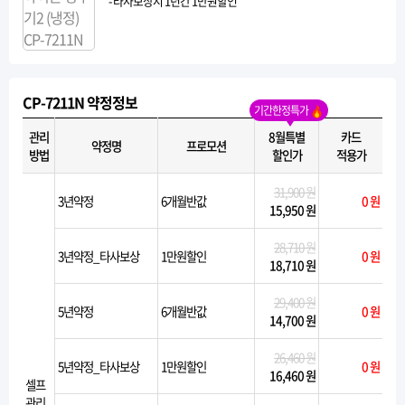
- 타사보상시 1년간 1만원할인
CP-7211N 약정정보
기간한정특가
관리
8월특별
카드
약정명
프로모션
방법
할인가
적용가
31,900 원
3년약정
6개월반값
0 원
15,950 원
28,710 원
3년약정_타사보상
1만원할인
0 원
18,710 원
29,400 원
5년약정
6개월반값
0 원
14,700 원
26,460 원
5년약정_타사보상
1만원할인
0 원
16,460 원
셀프
관리