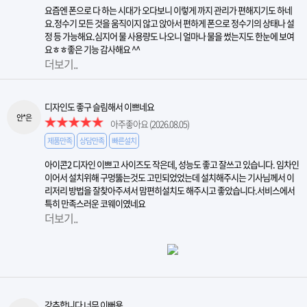
요즘엔 폰으로 다 하는 시대가 오다보니 이렇게 까지 관리가 편해지기도 하네
요.정수기 모든 것을 움직이지 않고 앉아서 편하게 폰으로 정수기의 상태나 설
정 등 가능해요.심지어 물 사용량도 나오니 얼마나 물을 썼는지도 한눈에 보여
요ㅎㅎ좋은 기능 감사해요 ^^
더보기..
디자인도 좋구 슬림해서 이쁘네요
안*은
아주좋아요
(2026.08.05)
제품만족
상담만족
빠른설치
아이콘2 디자인 이쁘고 사이즈도 작은데, 성능도 좋고 잘쓰고 있습니다. 임차인
이어서 설치위해 구멍뚫는것도 고민되었었는데 설치해주시는 기사님께서 이
리저리 방법을 잘찾아주셔서 맘편히설치도 해주시고 좋았습니다.서비스에서
특히 만족스러운 코웨이였네요​
더보기..
강추합니다 너무 이뻐용