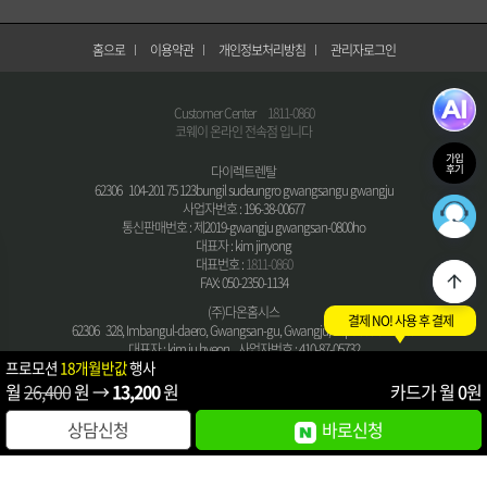
홈으로
이용약관
개인정보처리방침
관리자로그인
Customer Center
1811-0860
코웨이 온라인 전속점 입니다
가입
후기
다이렉트렌탈
62306 104-201 75 123bungil sudeungro gwangsangu gwangju
36
사업자번호 : 196-38-00677
최적의
통신판매번호 : 제2019-gwangju gwangsan-0800ho
대표자 : kim jinyong
대표번호 :
1811-0860
FAX: 050-2350-1134
(주)다온홈시스
결제 NO! 사용 후 결제
62306 328, Imbangul-daero, Gwangsan-gu, Gwangju, Republic of Korea
대표자 : kim ju hyeon 사업자번호 : 410-87-05732
프로모션
18개월반값
행사
통신판매번호 : 2015-Gwangsan-gu, Gwangju-0047 호
월
26,400
원 →
13,200
원
카드가 월
0
원
COPYRIGHT © 다이렉트렌탈 All Right Reserved.
상담신청
바로신청