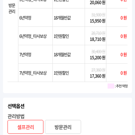
20,060 원
방문
관리
31,900 원
6년약정
18개월반값
0 원
15,950 원
28,710 원
6년약정_타사보상
1만원할인
0 원
18,710 원
30,400 원
7년약정
18개월반값
0 원
15,200 원
27,360 원
7년약정_타사보상
1만원할인
0 원
17,360 원
: 추천 약정
선택옵션
관리방법
셀프관리
방문관리