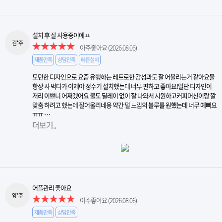
설치 후 잘 사용중이에ㅛ
김*주
아주좋아요
(2026.08.06)
제품만족
상담만족
빠른설치
모던한 디자인으로 요즘 유행하는 레트로한 감성과도 잘 어울리는거 같아요물
항상 사 먹다가 이제야 정수기 설치했는데 너무 편하고 좋아요!일단 디자인이
저리 이쁘니 어쩌겠어요 물도 딜레이 없이 잘 나와서 시원하고커피머신이랑 깔
맞춤 하려고 했는데 잘어울리네용 약간 펄 느낌의 블루를 원했는데 너무 예뻐요
ㅠㅠ …
더보기..
어플관리 좋아요
양*주
아주좋아요
(2026.08.06)
제품만족
상담만족