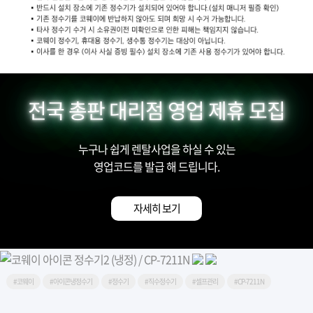
전국 총판 대리점 영업 제휴 모집
누구나 쉽게 렌탈사업을 하실 수 있는
영업코드를 발급 해 드립니다.
자세히 보기
#코웨이
#아이콘냉정수기
#정수기
#직수정수기
#셀프관리
#CP-7211N