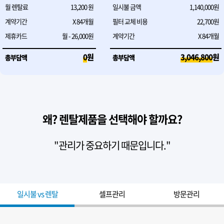
월 렌탈료
13,200
원
일시불 금액
1,140,000원
계약기간
X
84
개월
필터 교체 비용
22,700원
제휴카드
월 - 26,000원
계약기간
X
84
개월
0
원
3,046,800
원
총부담액
총부담액
왜? 렌탈제품을 선택해야 할까요?
"관리가 중요하기 때문입니다."
일시불 vs 렌탈
셀프관리
방문관리