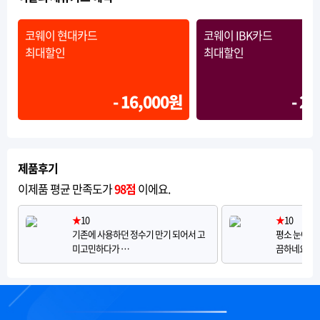
코웨이 현대카드
코웨이 IBK카드
최대할인
최대할인
- 16,000원
- 2
제품후기
이제품 평균 만족도가
98점
이에요.
★
10
★
10
기존에 사용하던 정수기 만기 되어서 고
평소 눈여겨
미고민하다가 …
끔하네요물