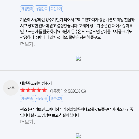
제품만족
상담만족
지인소개
기존에 사용하던 정수기 만기 되어서 고미고민하다가 상담사분도 제일 친절하
시고 정확한 안내에 믿고 결정했습니다. 코웨이 정수기 좋은건 다 아시잖아요.
믿고 쓰는 제품 될듯 하네요. 4단계 온수온도 조절도 넘 맘에들고 제품 크기도
깜끔하니 주방이 더 넓어 졌어요. 물맛은 당연히 좋구요.
더보기..
대만족 코웨이정수기
나*주
아주좋아요
(2026.08.06)
제품만족
상담만족
빠른설치
평소 눈여겨보던 코웨이정수기 정말 깔끔하네요물맛도좋구여 사이즈 대만족
입니다설치도 엄청빠르고 친절하십니다
더보기..