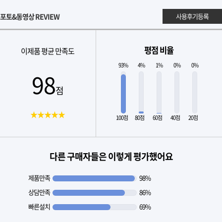
포토&동영상 REVIEW
사용후기등록
평점 비율
이제품 평균 만족도
93%
4%
1%
0%
0%
98
점
★★★★★
100점
80점
60점
40점
20점
다른 구매자들은 이렇게 평가했어요
제품만족
98%
상담만족
86%
빠른설치
69%