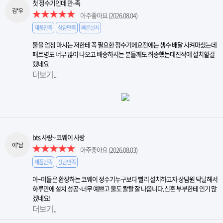
첫 정수기인데 만-족
김*우
아주좋아요
(2026.08.04)
제품만족
상담만족
빠른설치
물을 엄청 마시는 저한테 꼭 필요한 정수기에요전에는 생수 배달 시켜마셨는데
패트병도 너무 많이 나오고 배송하시는 분들께도 죄송했는데진작에 설치할걸
했네요
더보기..
bts 사랑~ 코웨이 사랑
이*남
아주좋아요
(2026.08.03)
제품만족
상담만족
아~미들은 환장하는 코웨이 정수기누구보다 빨리 설치하고자 상담원 닥달해서
하루만에 설치 성공~너무 예쁘고 물도 콸콸 잘 나옵니다.신혼 부부한테 인기 많
겠네요!
더보기..