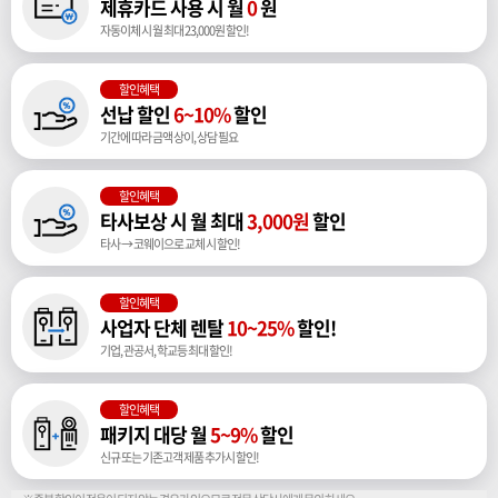
제휴카드 사용 시 월
0
원
자동이체 시 월 최대 23,000원 할인!
할인혜택
선납 할인
6~10%
할인
기간에 따라 금액 상이, 상담 필요
할인혜택
타사보상 시 월 최대
3,000원
할인
타사 → 코웨이으로 교체 시 할인!
할인혜택
사업자 단체 렌탈
10~25%
할인!
기업, 관공서, 학교등 최대 할인!
할인혜택
패키지 대당 월
5~9%
할인
신규 또는 기존고객 제품 추가시 할인!