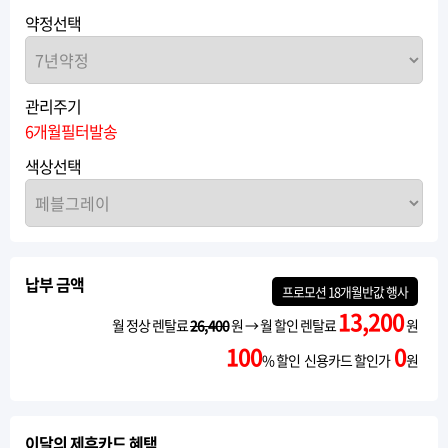
약정선택
관리주기
6개월필터발송
색상선택
납부 금액
프로모션
18개월반값
행사
13,200
월 정상 렌탈료
26,400
원 → 월 할인 렌탈료
원
100
0
% 할인 신용카드 할인가
원
이달의 제휴카드 혜택