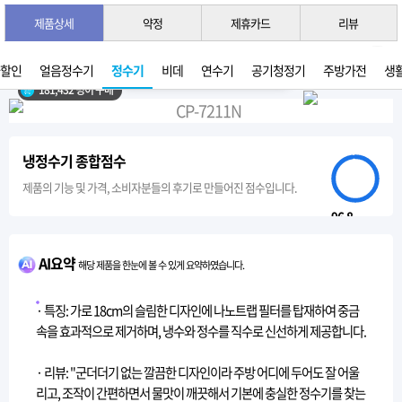
제품상세
약정
제휴카드
리뷰
3초 간편 견적 받기 →
2026년 07월 생산
가할인
얼음정수기
정수기
비데
연수기
공기청정기
주방가전
생
181,432 명이 구매
냉정수기 종합점수
제품의 기능 및 가격, 소비자분들의 후기로 만들어진 점수입니다.
96.8
AI요약
해당 제품을 한눈에 볼 수 있게 요약하였습니다.
· 특징: 가로 18cm의 슬림한 디자인에 나노트랩 필터를 탑재하여 중금
속을 효과적으로 제거하며, 냉수와 정수를 직수로 신선하게 제공합니다.
· 리뷰: "군더더기 없는 깔끔한 디자인이라 주방 어디에 두어도 잘 어울
리고, 조작이 간편하면서 물맛이 깨끗해서 기본에 충실한 정수기를 찾는