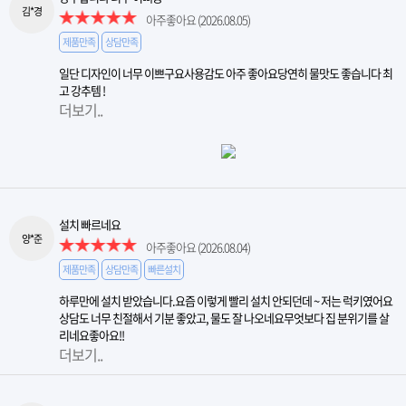
김*경
아주좋아요
(2026.08.05)
제품만족
상담만족
일단 디자인이 너무 이쁘구요사용감도 아주 좋아요당연히 물맛도 좋습니다 최
고 강추템 !
더보기..
설치 빠르네요
양*준
아주좋아요
(2026.08.04)
제품만족
상담만족
빠른설치
하루만에 설치 받았습니다.요즘 이렇게 빨리 설치 안되던데 ~ 저는 럭키였어요
상담도 너무 친절해서 기분 좋았고, 물도 잘 나오네요무엇보다 집 분위기를 살
리네요좋아요!!
더보기..