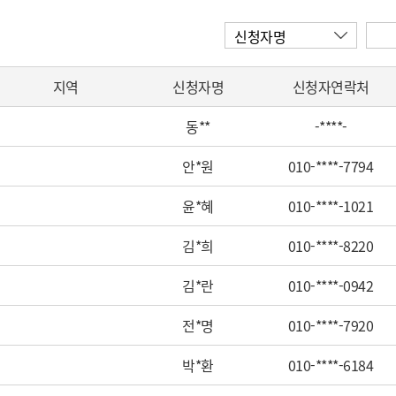
신청자명
지역
신청자명
신청자연락처
동**
-****-
안*원
010-****-7794
윤*혜
010-****-1021
김*희
010-****-8220
김*란
010-****-0942
전*명
010-****-7920
박*환
010-****-6184