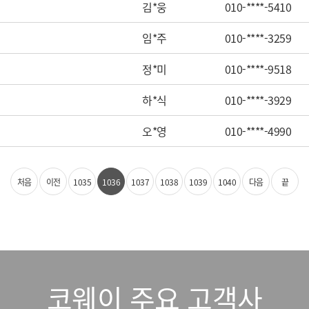
김*웅
010-****-5410
임*주
010-****-3259
정*미
010-****-9518
하*식
010-****-3929
오*영
010-****-4990
처음
이전
1035
1036
1037
1038
1039
1040
다음
끝
코웨이 주요 고객사