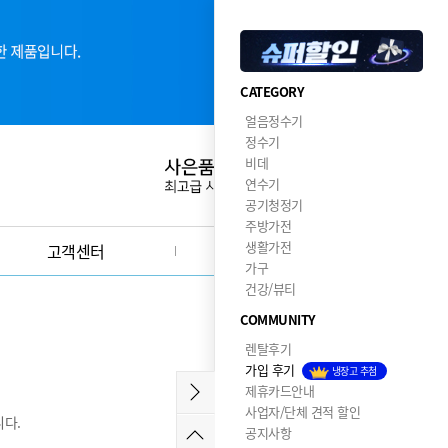
CATEGORY
얼음정수기
정수기
비데
연수기
공기청정기
주방가전
생활가전
고객센터
이달의혜택
가구
건강/뷰티
COMMUNITY
렌탈후기
가입 후기
냉장고 추첨
제휴카드안내
사업자/단체 견적 할인
다.
공지사항