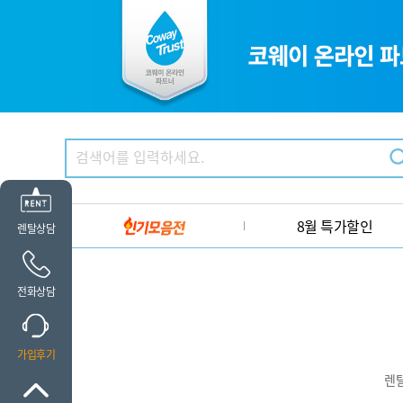
8월 특가할인
렌탈상담
전화상담
가입후기
렌