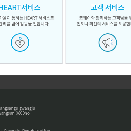
angsangu gwangju
angsan-0800ho
Gwangju, Republic of Kor