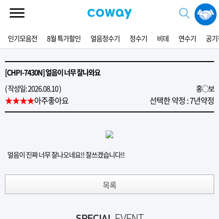
인기모음전
8월 특가할인
얼음정수기
정수기
비데
연수기
공기
[CHPI-7430N] 얼음이 너무 잘나와요
( 작성일: 2026.08.10 )
홍○보
★★★★
아주좋아요
선택한 약정 : 7년약정
얼음이 진짜 너무 잘나오네요!! 잘쓰겠습니다!!
목록
SPECIAL
EVENT