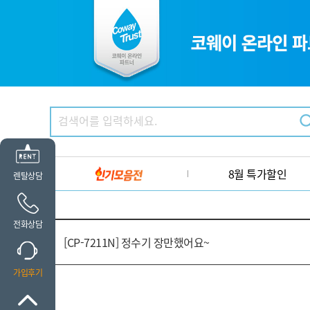
8월 특가할인
렌탈상담
전화상담
[CP-7211N] 정수기 장만했어요~
가입후기