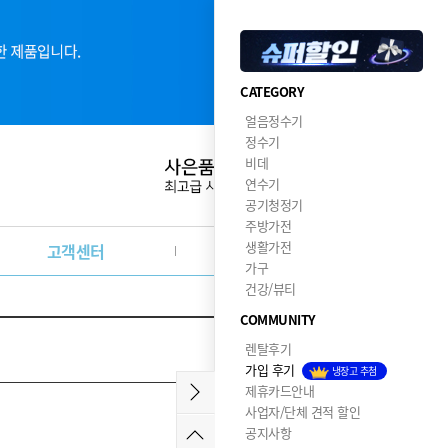
CATEGORY
얼음정수기
정수기
비데
연수기
공기청정기
주방가전
생활가전
고객센터
이달의혜택
가구
건강/뷰티
COMMUNITY
2026.08.09
렌탈후기
가입 후기
냉장고 추첨
제휴카드안내
사업자/단체 견적 할인
공지사항