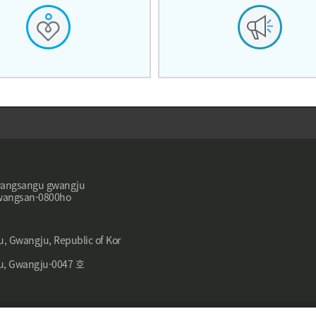
angsangu gwangju
angsan-0800ho
Gwangju, Republic of Kor
 Gwangju-0047 호