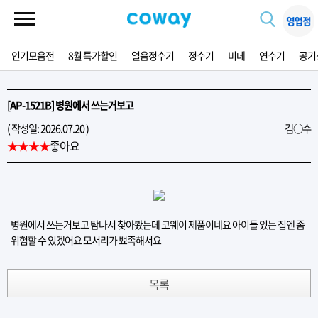
인기모음전
8월 특가할인
얼음정수기
정수기
비데
연수기
공기
[AP-1521B] 병원에서 쓰는거보고
( 작성일: 2026.07.20 )
김○수
★★★★
좋아요
병원에서 쓰는거보고 탐나서 찾아봤는데 코웨이 제품이네요 아이들 있는 집엔 좀
위험할 수 있겠어요 모서리가 뾰족해서요
목록